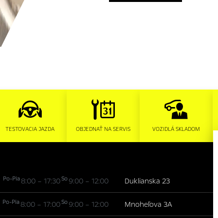
TESTOVACIA JAZDA
OBJEDNAŤ NA SERVIS
VOZIDLÁ SKLADOM
Po-Pia
So
8:00 – 17:30
9:00 – 12:00
Duklianska 23
Po-Pia
So
8:00 – 17:00
9:00 – 12:00
Mnoheľova 3A