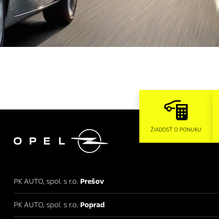

ŽIADOSŤ O PONUKU
PK AUTO, spol. s r.o.
Prešov
PK AUTO, spol. s r.o.
Poprad