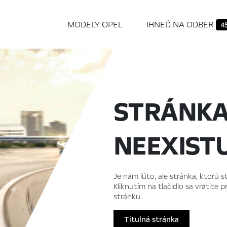
MODELY OPEL
IHNEĎ NA ODBER
4
STRÁNK
NEEXIST
Je nám ľúto, ale stránka, ktorú st
Kliknutím na tlačidlo sa vrátite
stránku.
Titulná stránka