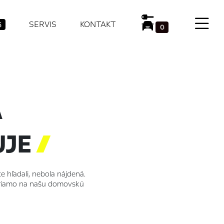
SERVIS
KONTAKT
5
0
A
UJE

e hľadali, nebola nájdená.
 priamo na našu domovskú