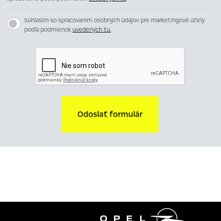
Súhlasím so spracovaním osobných údajov pre marketingové účely
podľa podmienok
uvedených tu.
Odoslať formulár
