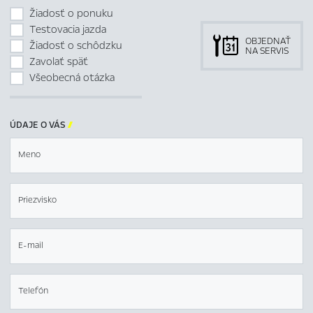
Žiadosť o ponuku
Testovacia jazda
OBJEDNAŤ
Žiadosť o schôdzku
NA SERVIS
Zavolať späť
Všeobecná otázka
ÚDAJE O VÁS

Meno
Priezvisko
E-mail
Telefón