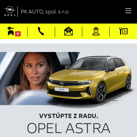

PK AUTO, spol. s r.o.
0
VYSTÚPTE Z RADU.
OPEL ASTRA