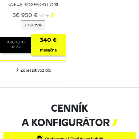
GSe 1.6 Turbo Plug-In Hybrid
36 950 €

s DPH
Zľava 25%
340 €
TOTO AUTO
UŽ ZA
mesačne
Zobraziť vozidlo
CENNÍK
A KONFIGURÁTOR

Konfigurovať Opel Astra Hybrid