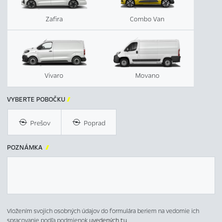
Zafira
Combo Van
Vivaro
Movano
VYBERTE POBOČKU

Prešov
Poprad
POZNÁMKA

Vložením svojich osobných údajov do formulára beriem na vedomie ich
spracovanie podľa podmienok
uvedených tu
.