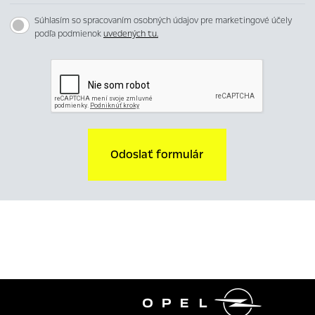
Súhlasím so spracovaním osobných údajov pre marketingové účely
podľa podmienok
uvedených tu.
Odoslať formulár
