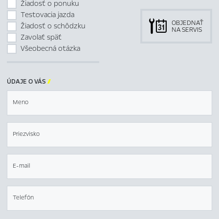
Žiadosť o ponuku
Testovacia jazda
OBJEDNAŤ
Žiadosť o schôdzku
NA SERVIS
Zavolať späť
Všeobecná otázka
ÚDAJE O VÁS

Meno
Priezvisko
E-mail
Telefón