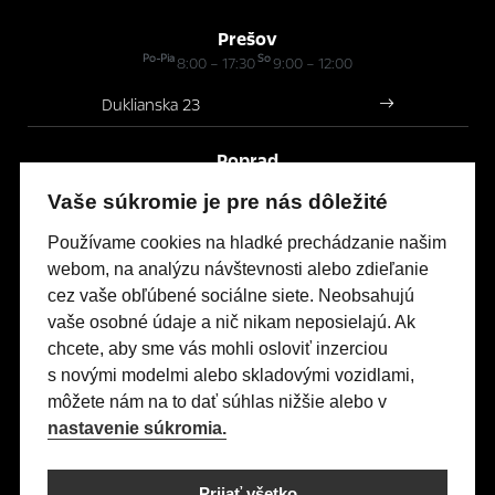
Prešov
Po-Pia
So
8:00 – 17:30
9:00 – 12:00
Duklianska 23
Poprad
Po-Pia
So
8:00 – 17:00
9:00 – 12:00
Vaše súkromie je pre nás dôležité
Mnoheľova 3A
Používame cookies na hladké prechádzanie našim
webom, na analýzu návštevnosti alebo zdieľanie
cez vaše obľúbené sociálne siete. Neobsahujú
Modely Opel
vaše osobné údaje a nič nikam neposielajú. Ak
Titulná stránka
chcete, aby sme vás mohli osloviť inzerciou
s novými modelmi alebo skladovými vozidlami,
Skladové vozidlá
môžete nám na to dať súhlas nižšie alebo v
Servis & Príslušenstvo
nastavenie súkromia.
Kontakty
Nastavení cookies
Prijať všetko