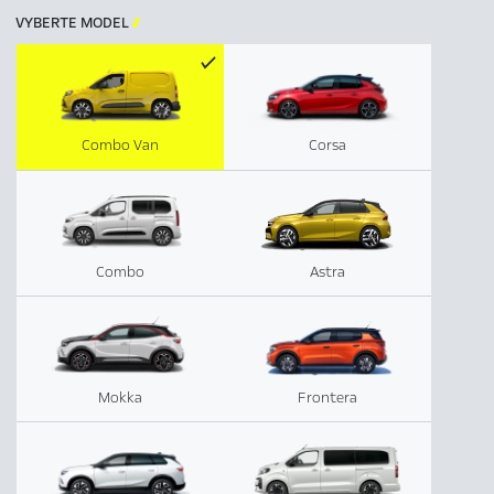
VYBERTE MODEL

Combo Van
Corsa
Combo
Astra
Mokka
Frontera