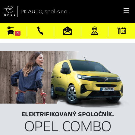

PK AUTO, spol. s r.o.
0
ELEKTRIFIKOVANÝ SPOLOČNÍK.
OPEL COMBO