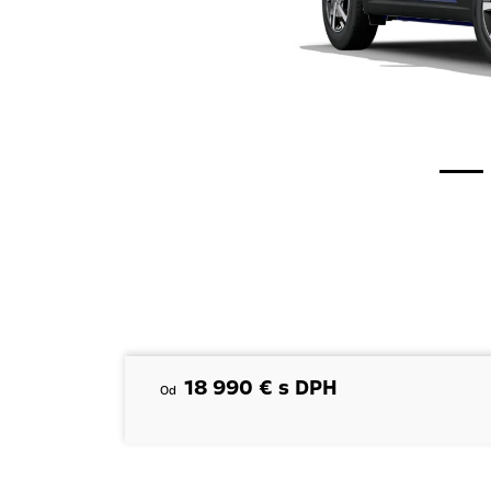
18 990 € s DPH
Od