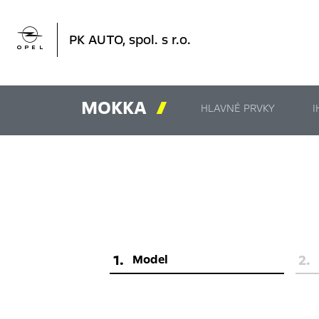

PK AUTO, spol. s r.o.
MOKKA

HLAVNÉ PRVKY
I
1
.
2
.
Model