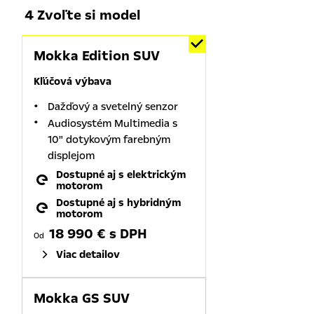
4 Zvoľte si model
Mokka Edition SUV
Kľúčová výbava
Dažďový a svetelný senzor
Audiosystém Multimedia s
10" dotykovým farebným
displejom
Dostupné aj s elektrickým
motorom
Dostupné aj s hybridným
motorom
18 990 € s DPH
Od
Viac detailov
Mokka GS SUV