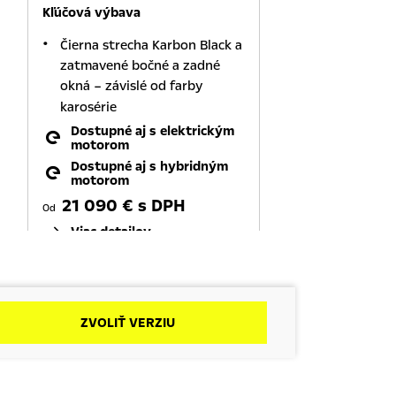
Kľúčová výbava
Čierna strecha Karbon Black a
zatmavené bočné a zadné
okná – závislé od farby
karosérie
Dostupné aj s elektrickým
motorom
Dostupné aj s hybridným
motorom
21 090 € s DPH
Od
Viac detailov
Mokka Ultimate SUV
Dostupné aj s elektrickým
ZVOLIŤ VERZIU
motorom
Dostupné aj s hybridným
motorom
23 290 € s DPH