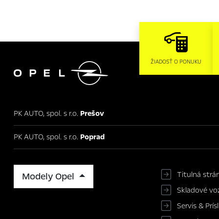

ŽIADOSŤ O PONUKU
PK AUTO, spol. s r.o.
Prešov
PK AUTO, spol. s r.o.
Poprad
Titulná strá
Modely Opel
Skladové voz
Servis & Prí