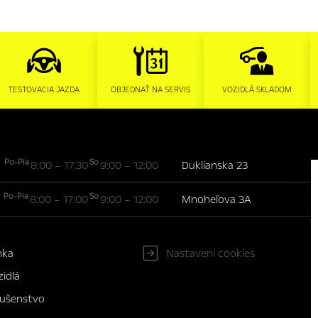
TESTOVACIA JAZDA
OBJEDNAŤ NA SERVIS
VOZIDLÁ SKLADOM
Po-Pia
So
8:00 – 17:30
9:00 – 12:00
Duklianska 23
Po-Pia
So
8:00 – 17:00
9:00 – 12:00
Mnoheľova 3A
nka
Nastavení cookies
idlá
slušenstvo