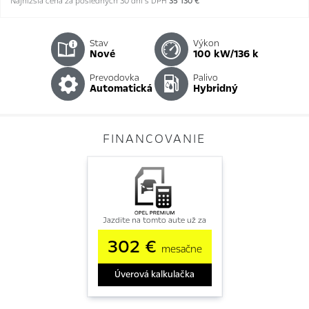
Najnižšia cena za posledných 30 dní s DPH
35 130 €
Stav
Výkon
nové
100 kW/136 k
Prevodovka
Palivo
automatická
hybridný
FINANCOVANIE
Jazdite na tomto aute už za
302 €
mesačne
Úverová kalkulačka