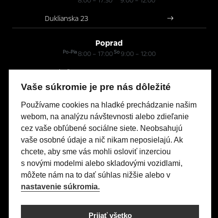
8:00 – 17:30
9:00 – 12:00
Duklianska 23
Poprad
Po-Pia
So
8:00 – 17:00
9:00 – 12:00
Mnoheľova 3A
Vaše súkromie je pre nás dôležité
Modely Opel
Používame cookies na hladké prechádzanie našim
webom, na analýzu návštevnosti alebo zdieľanie
Titulná stránka
cez vaše obľúbené sociálne siete. Neobsahujú
Skladové vozidlá
vaše osobné údaje a nič nikam neposielajú. Ak
chcete, aby sme vás mohli osloviť inzerciou
Servis & Príslušenstvo
s novými modelmi alebo skladovými vozidlami,
Kontakty
môžete nám na to dať súhlas nižšie alebo v
Nastavení cookies
nastavenie súkromia.
Realizácia 2025
Comin.cz, s.r.o.
&
lead management GROWITO
Prijať všetko