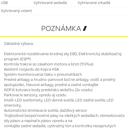
USB
vyhrievané sedadlá
vyhrievané zrkadlá
vyhrievaný volant
POZNÁMKA 
Základná výbava:
Elektronické rozdeľovanie brzdnej sily EBD, Elektronický stabilizačný
program (ESP®)
Kontrola trakcie so zásahom motora a bŕzd (TCPlus)
Asistent rozjazdu do kopca HSA
Systém monitorovania tlaku v pneumatikách
Predné airbagy a hrudno-panvové bočné airbagy, vodič a predný
spolujazdec, hlavové airbagy, predné a zadné vonkajšie
ISOFIX kotviace body predetskú sedačku (2x vzadu)
Parkovacie senzory, vpredu aj vzadu
Intelli-LED svetlomety, LED denné svetlá, LED zadné svetlá, LED
smerovky,
Automatické stretávacie svetlá, dažďový senzor
Trojbodové bezpečnostné pásy na všetkých sedadlách, obmedzovače
sily pásov a napínače pásov vpredu a na
vonkajšie zadné sedadlá, výstražný tón a kontrolka nezapnutých