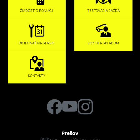
ŽIADOSŤ O PONUKU
TESTOVACIA JAZDA
OBJEDNAŤ NA SERVIS
VOZIDLÁ SKLADOM
KONTAKTY
Prešov
Po-Pia
So