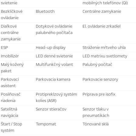
svietenie
mobilných telefónov (Qi)
bezklíčkové
bluetooth
centrálne zamykanie
ovládanie
diaľkové
dotykové ovládanie
el. ovládanie zrkadiel
centrálne
palubného počítača
zamykanie
ESP
head-up display
stráženie mŕtveho uhla
imobilizér
LED denné svietenie
LED matrixu svetlomety
malý kožený
multifunkčný volant
palubný počítač
paket
parkovací
parkovacia kamera
parkovacie senzory
asistent
posilňovač
protipreklzový systém
príprava pre isofix
riadenia
kolies (ASR)
satelitná
senzor stieračov
senzor tlaku v
navigácia
pneumatikách
Štart / Stop
tempomat
tónované sklá
systém