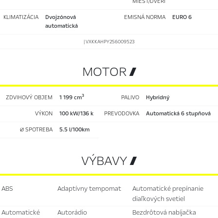
MIEST/DVERÍ
KLIMATIZÁCIA
dvojzónová
EMISNÁ NORMA
EURO 6
automatická
| VXKKAHPY2S6009523
MOTOR 
3
ZDVIHOVÝ OBJEM
1 199 cm
PALIVO
hybridný
VÝKON
100 kW/136 k
PREVODOVKA
automatická 6 stupňová
Ø SPOTREBA
5.5 l/100km
VÝBAVY 
ABS
adaptívny tempomat
automatické prepínanie
diaľkových svetiel
automatické
autorádio
bezdrôtová nabíjačka