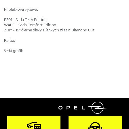
Príplatková výbava:
E301 - Sada Tech Edition
WAHF - Sada Comfort Edition
ZHIY - 19" čierne disky z ľahkých zliatin Diamond Cut
Farba:
