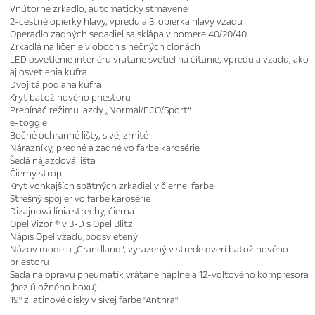
Vnútorné zrkadlo, automaticky stmavené
2-cestné opierky hlavy, vpredu a 3. opierka hlavy vzadu
Operadlo zadných sedadiel sa sklápa v pomere 40/20/40
Zrkadlá na líčenie v oboch slnečných clonách
LED osvetlenie interiéru vrátane svetiel na čítanie, vpredu a vzadu, ako
aj osvetlenia kufra
Dvojitá podlaha kufra
Kryt batožinového priestoru
Prepínač režimu jazdy „Normal/ECO/Sport“
e-toggle
Bočné ochranné lišty, sivé, zrnité
Nárazníky, predné a zadné vo farbe karosérie
Šedá nájazdová lišta
Čierny strop
Kryt vonkajších spätných zrkadiel v čiernej farbe
Strešný spojler vo farbe karosérie
Dizajnová línia strechy, čierna
Opel Vizor ® v 3-D s Opel Blitz
Nápis Opel vzadu,podsvietený
Názov modelu „Grandland“, vyrazený v strede dverí batožinového
priestoru
Sada na opravu pneumatík vrátane náplne a 12-voltového kompresora
(bez úložného boxu)
19" zliatinové disky v sivej farbe "Anthra"