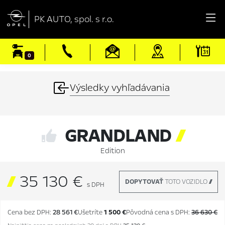

PK AUTO, spol. s r.o.
0
Výsledky vyhľadávania
GRANDLAND

Edition

35 130 €
DOPYTOVAŤ
TOTO VOZIDLO 
s DPH
Cena bez DPH:
28 561 €
Ušetríte
1 500 €
Pôvodná cena s DPH:
36 630 €