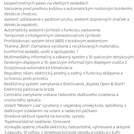
bezpečnostných pásov na všetkých sedadlách
Varovanie pred prednou kolíziou s automatickým núdzovým brzdením,
detekcia chodcov,
asistent udržiavania v jazdnom pruhu, asistent dopravných značiek a
detekcia ospalosti,
Automatický asistent rýchlosti s funkciou zastavenia
Tempomat s inteligentným obmedzovačom rýchlosti
Protiblokovací systém bŕzd (ABS) s brzdovým asistentom
Tkanina „Bird“, čierna/sivá vyrobená z recyklovaných materiálov,
komfortné sedadlá, vodič a spolujazdec 1
Multimediálny informačný a zábavný systém s 10-palcovým dotykovým
farebným displejom a 10-palcovým informačným displejom vodiča 2
Dvojzónová automatická klimatizácia
Regulátor okien, elektrický, predný a zadný, s funkciou sklápania a
ochranou proti privretiu
Bezkľúčový systém zamykania a štartovania „Keyless Open & Start“
Elektrická parkovacia brzda
Centrálne zamykanie vrátane rádiového diaľkového ovládania a
vnútorného spínača
Volant "Modern Lisa" vyrobený z vegánskej umelej kože, sploštený, s
diaľkovým ovládaním na volant a radiacimi páčkami
Stredová lakťová opierka na konzole, vpredu
Tepelnoizolačné zasklenie, tónované
Vonkajšie spätné zrkadlá elektricky nastaviteľné, vyhrievané a sklopné
3 zásuvky, 12 voltov, v stredovej konzole vpredu a vzadu a v kufri